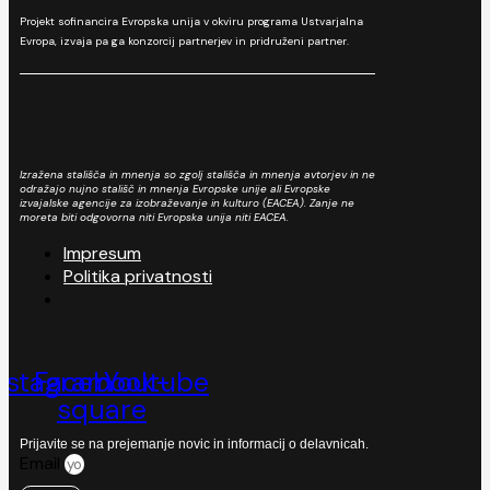
Projekt sofinancira Evropska unija v okviru programa Ustvarjalna
Evropa, izvaja pa ga konzorcij partnerjev in pridruženi partner.
Izražena stališča in mnenja so zgolj stališča in mnenja avtorjev in ne
odražajo nujno stališč in mnenja Evropske unije ali Evropske
izvajalske agencije za izobraževanje in kulturo (EACEA). Zanje ne
moreta biti odgovorna niti Evropska unija niti EACEA.
Impresum
Politika privatnosti
nstagram
Facebook-
Youtube
square
Prijavite se na prejemanje novic in informacij o delavnicah.
Email