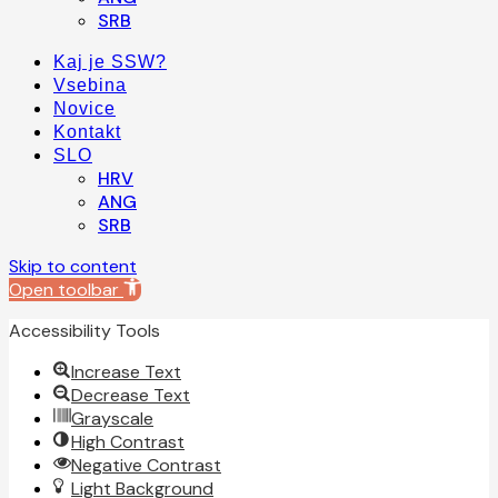
SRB
Kaj je SSW?
Vsebina
Novice
Kontakt
SLO
HRV
ANG
SRB
Skip to content
Open toolbar
Accessibility Tools
Increase Text
Decrease Text
Grayscale
High Contrast
Negative Contrast
Light Background