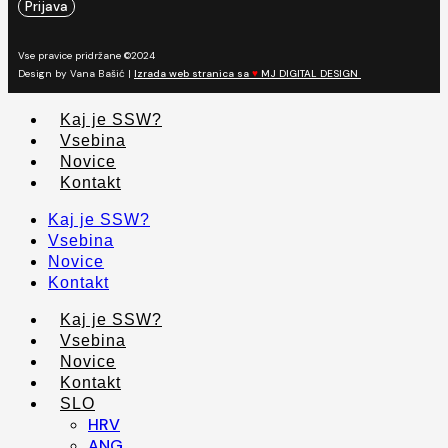
Prijava
Vse pravice pridržane ©2024
Design by Vana Bašić |
Izrada web stranica sa
♥
MJ DIGITAL DESIGN
Kaj je SSW?
Vsebina
Novice
Kontakt
Kaj je SSW?
Vsebina
Novice
Kontakt
Kaj je SSW?
Vsebina
Novice
Kontakt
SLO
HRV
ANG