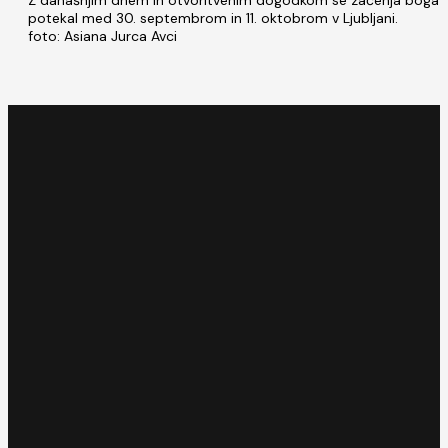
Z današnjim dnem in otvoritvenim dogodkom se začenja bogat ku
potekal med 30. septembrom in 11. oktobrom v Ljubljani.
foto: Asiana Jurca Avci