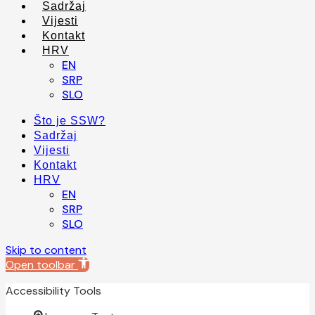
Sadržaj
Vijesti
Kontakt
HRV
EN
SRP
SLO
Što je SSW?
Sadržaj
Vijesti
Kontakt
HRV
EN
SRP
SLO
Skip to content
Open toolbar
Accessibility Tools