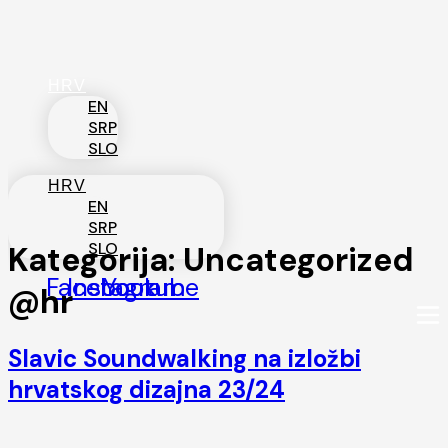
Skip
to
content
HRV
EN
SRP
SLO
HRV
EN
SRP
SLO
Kategorija:
Uncategorized
Facebook
Instagram
Youtube
@hr
Slavic Soundwalking na izložbi
hrvatskog dizajna 23/24