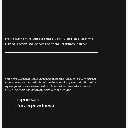
Projekt sufinancira Europska unija u okviru programa Kreativna
Europa, a provodi ga konzorcij partnera i pridruženi partner.
Financira Europska unija. Izražena stajališta i mišljenja su, međutim,
samo autorova i ne odražavaju nužno one Europske unije ili Izvršne
agencije za obrazovanje i kulturu (EACEA). Ni Europska unija ni
EACEA ne mogu se smatrati odgovornima za njih.
Impressum
Pravila privatnosti