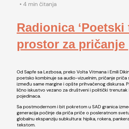
• 4 min čitanja
Radionica ‘Poetski
prostor za pričanje 
Od Sapfe sa Lezbosa, preko Volta Vitmana i Emili Diki
poetsko kombinuje sa audio-vizuelnim, pričanje priča 
između same margine i opšte prihvaćenog diskursa. Prič
lično iskustvo vezano za društveni i politički trenutak ko
pojedinaca.
Sa postmodernom i bit pokretom u SAD granica izmeđ
generacija počinje da priča priče o posleratnom svetu, 
globalnu ekspanziju subkultura: hipika, rokera, panker
tekstom.