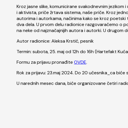
Kroz jasne slike, komunicirane svakodnevnim jezikom i uz 
i aktivista, priče žrtava sistema, naše priče. Kroz jedn
autorima i autorkama, načinima kako se kroz poetski te
dva dela. U prvom delu radionice razgovaraćemo o poez
na neke od najznačajnijih autora i autorki. U drugom d
Autor radionice: Aleksa Krstić, pesnik
Termin: subota, 25. maj od 12h do 16h (Hartefakt Kuć
Formu za prijavu pronađite
OVDE
.
Rok za prijavu: 23.maj 2024. Do 20 učesnika_ca biće 
U narednih mesec dana, biće organizovane četiri radi