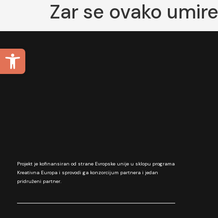
Zar se ovako umir
Open toolbar
Projekt je kofinansiran od strane Evropske unije u sklopu programa
Kreativna Europa i sprovodi ga konzorcijum partnera i jedan
pridruženi partner.