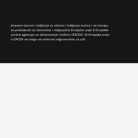
Izneseni stavovi i mišljenja su stavovi i mišljenja autora i ne moraju
se podudarati sa stavovima i mišljenjima Evropske unije ili Evropske
izvršne agencije za obrazovanje i kulturu (EACEA). Ni Evropska unija
ni EACEA ne mogu se smatrati odgovornima za njih.