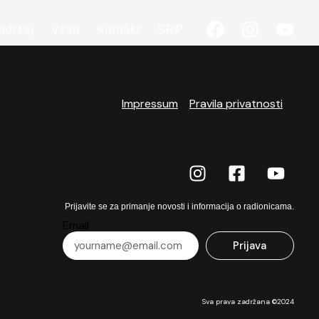
adržaj
Vesti
Kontakt
SRP
Impressum
Pravila privatnosti
Prijavite se za primanje novosti i informacija o radionicama.
Email
Prijava
Sva prava zadržana ©2024