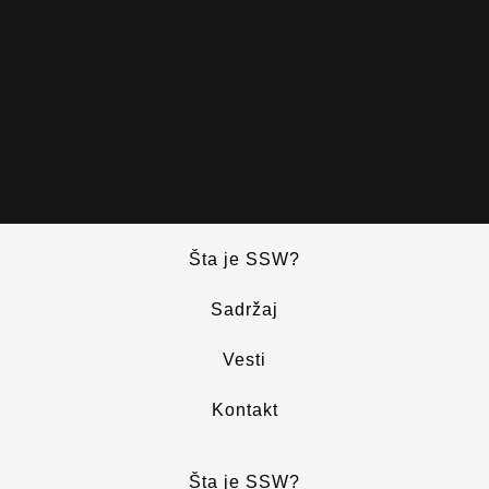
Šta je SSW?
Sadržaj
Vesti
Kontakt
Šta je SSW?