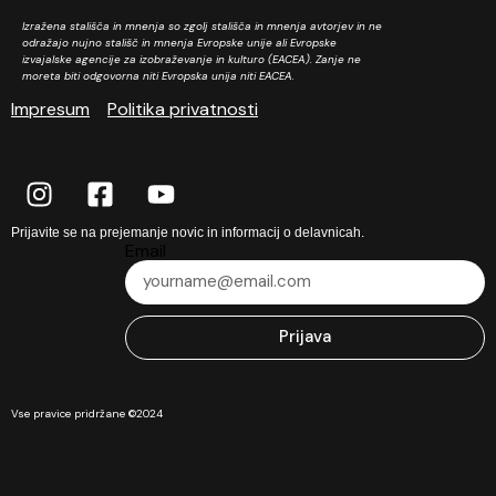
Izražena stališča in mnenja so zgolj stališča in mnenja avtorjev in ne
odražajo nujno stališč in mnenja Evropske unije ali Evropske
izvajalske agencije za izobraževanje in kulturo (EACEA). Zanje ne
moreta biti odgovorna niti Evropska unija niti EACEA.
Impresum
Politika privatnosti
Prijavite se na prejemanje novic in informacij o delavnicah.
Email
Prijava
Vse pravice pridržane ©2024