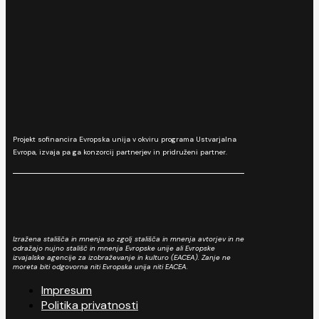
Projekt sofinancira Evropska unija v okviru programa Ustvarjalna
Evropa, izvaja pa ga konzorcij partnerjev in pridruženi partner.
Izražena stališča in mnenja so zgolj stališča in mnenja avtorjev in ne
odražajo nujno stališč in mnenja Evropske unije ali Evropske
izvajalske agencije za izobraževanje in kulturo (EACEA). Zanje ne
moreta biti odgovorna niti Evropska unija niti EACEA.
Impresum
Politika privatnosti