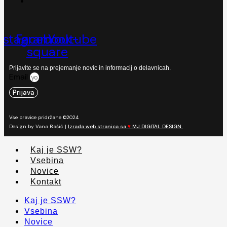
nstagram
Facebook-
Youtube
square
Prijavite se na prejemanje novic in informacij o delavnicah.
Email
Prijava
Vse pravice pridržane ©2024
Design by Vana Bašić |
Izrada web stranica sa
♥
MJ DIGITAL DESIGN
Kaj je SSW?
Vsebina
Novice
Kontakt
Kaj je SSW?
Vsebina
Novice