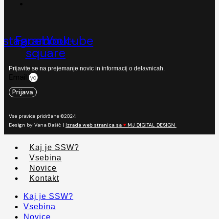
nstagram
Facebook-
Youtube
square
Prijavite se na prejemanje novic in informacij o delavnicah.
Email
Prijava
Vse pravice pridržane ©2024
Design by Vana Bašić |
Izrada web stranica sa
♥
MJ DIGITAL DESIGN
Kaj je SSW?
Vsebina
Novice
Kontakt
Kaj je SSW?
Vsebina
Novice