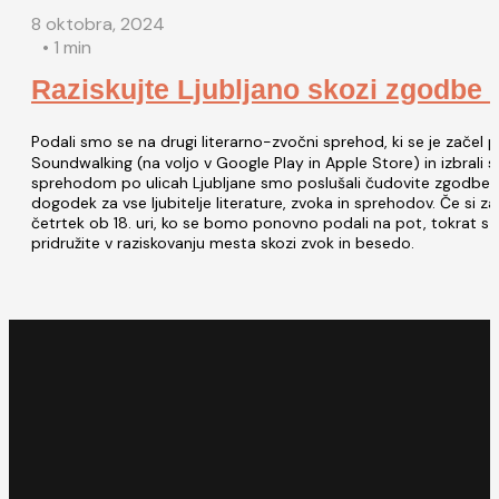
8 oktobra, 2024
• 1 min
Raziskujte Ljubljano skozi zgodbe 
Podali smo se na drugi literarno-zvočni sprehod, ki se je začel pri
Soundwalking (na voljo v Google Play in Apple Store) in izbrali slov
sprehodom po ulicah Ljubljane smo poslušali čudovite zgodbe, se 
dogodek za vse ljubitelje literature, zvoka in sprehodov. Če si z
četrtek ob 18. uri, ko se bomo ponovno podali na pot, tokrat s 
pridružite v raziskovanju mesta skozi zvok in besedo.