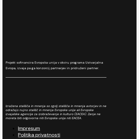
Projekt sofinancira Evropska unija v okviru programa Ustvarjalna
Evropa, izvaja pa ga konzorcij partnerjev in pridruženi partner.
Izražena stališča in mnenja so zgolj stališča in mnenja avtorjev in ne
odražajo nujno stališč in mnenja Evropske unije ali Evropske
izvajalske agencije za izobraževanje in kulturo (EACEA). Zanje ne
moreta biti odgovorna niti Evropska unija niti EACEA.
Impresum
Politika privatnosti