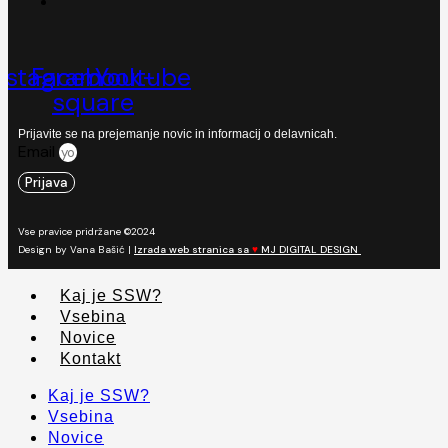
nstagram
Facebook-
Youtube
square
Prijavite se na prejemanje novic in informacij o delavnicah.
Email
Prijava
Vse pravice pridržane ©2024
Design by Vana Bašić |
Izrada web stranica sa
♥
MJ DIGITAL DESIGN
Kaj je SSW?
Vsebina
Novice
Kontakt
Kaj je SSW?
Vsebina
Novice