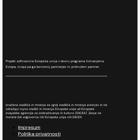
Projekt sofinancira Evropska unija v okviru programa Ustvarjalna
Evropa, izvaja pa ga konzorcij partnerjev in pridruženi partner.
Izražena stališča in mnenja so zgolj stališča in mnenja avtorjev in ne
odražajo nujno stališč in mnenja Evropske unije ali Evropske
izvajalske agencije za izobraževanje in kulturo (EACEA). Zanje ne
moreta biti odgovorna niti Evropska unija niti EACEA.
Impresum
Politika privatnosti