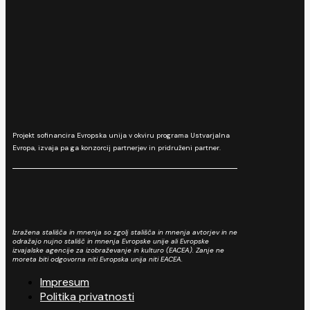
Projekt sofinancira Evropska unija v okviru programa Ustvarjalna
Evropa, izvaja pa ga konzorcij partnerjev in pridruženi partner.
Izražena stališča in mnenja so zgolj stališča in mnenja avtorjev in ne
odražajo nujno stališč in mnenja Evropske unije ali Evropske
izvajalske agencije za izobraževanje in kulturo (EACEA). Zanje ne
moreta biti odgovorna niti Evropska unija niti EACEA.
Impresum
Politika privatnosti