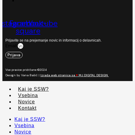
nstagram
Facebook-
Youtube
square
Prijavite se na prejemanje novic in informacij o delavnicah.
Email
Prijava
Vse pravice pridržane ©2024
Design by Vana Bašić |
Izrada web stranica sa
♥
MJ DIGITAL DESIGN
Kaj je SSW?
Vsebina
Novice
Kontakt
Kaj je SSW?
Vsebina
Novice