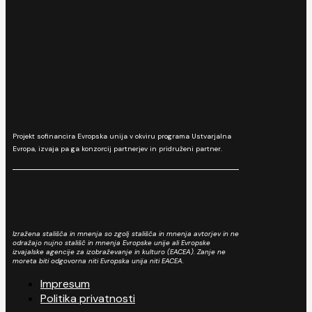
Projekt sofinancira Evropska unija v okviru programa Ustvarjalna
Evropa, izvaja pa ga konzorcij partnerjev in pridruženi partner.
Izražena stališča in mnenja so zgolj stališča in mnenja avtorjev in ne
odražajo nujno stališč in mnenja Evropske unije ali Evropske
izvajalske agencije za izobraževanje in kulturo (EACEA). Zanje ne
moreta biti odgovorna niti Evropska unija niti EACEA.
Impresum
Politika privatnosti