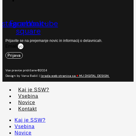
nstagram
Facebook-
Youtube
square
Prijavite se na prejemanje novic in informacij o delavnicah.
Email
Prijava
Vse pravice pridržane ©2024
Design by Vana Bašić |
Izrada web stranica sa
♥
MJ DIGITAL DESIGN
Kaj je SSW?
Vsebina
Novice
Kontakt
Kaj je SSW?
Vsebina
Novice