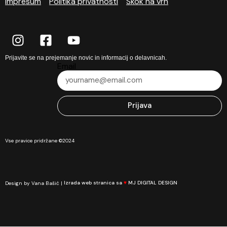
Impresum
Politika privatnosti
Skok na vrh
Prijavite se na prejemanje novic in informacij o delavnicah.
Email
Prijava
Vse pravice pridržane ©2024
Design by Vana Bašić |
Izrada web stranica sa
♥
MJ DIGITAL DESIGN