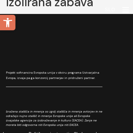
Izolirana zabava
SLO
Open toolbar
Projekt sofinancira Evropska unija v okviru programa Ustvarjalna
Evropa, izvaja pa ga konzorcij partnerjev in pridruženi partner.
Izražena stališča in mnenja so zgolj stališča in mnenja avtorjev in ne
odražajo nujno stališč in mnenja Evropske unije ali Evropske
izvajalske agencije za izobraževanje in kulturo (EACEA). Zanje ne
moreta biti odgovorna niti Evropska unija niti EACEA.