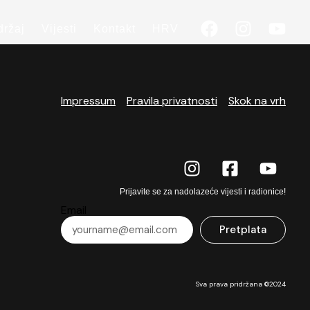
držaj
Vijesti
Kontakt
HRV
Impressum
Pravila privatnosti
Skok na vrh
Prijavite se za nadolazeće vijesti i radionice!
Email
Pretplata
Sva prava pridržana ©2024