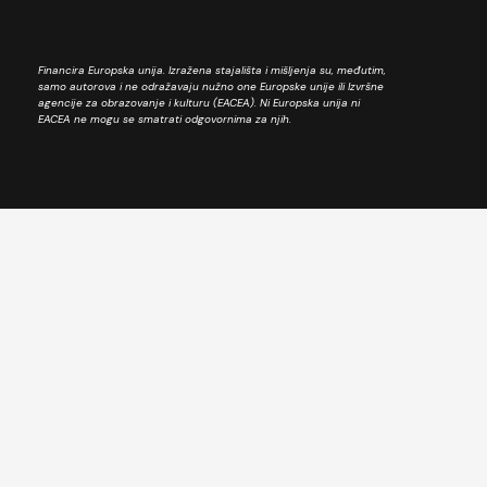
Financira Europska unija. Izražena stajališta i mišljenja su, međutim,
samo autorova i ne odražavaju nužno one Europske unije ili Izvršne
agencije za obrazovanje i kulturu (EACEA). Ni Europska unija ni
EACEA ne mogu se smatrati odgovornima za njih.