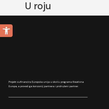
U roju
Open toolbar
Projekt sufinancira Europska unija u okviru programa Kreativna
Europa, a provodi ga konzorcij partnera i pridruženi partner.