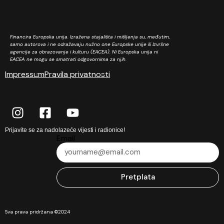
Financira Europska unija. Izražena stajališta i mišljenja su, međutim,
samo autorova i ne odražavaju nužno one Europske unije ili Izvršne
agencije za obrazovanje i kulturu (EACEA). Ni Europska unija ni
EACEA ne mogu se smatrati odgovornima za njih.
Impressum
Pravila privatnosti
Prijavite se za nadolazeće vijesti i radionice!
Email
Pretplata
Sva prava pridržana ©2024