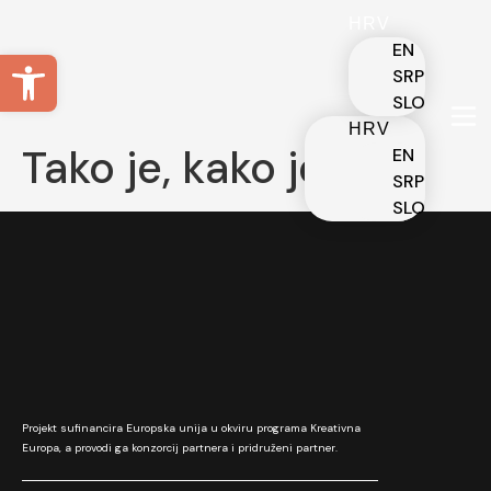
HRV
EN
Open toolbar
SRP
SLO
HRV
Tako je, kako je
EN
SRP
SLO
Projekt sufinancira Europska unija u okviru programa Kreativna
Europa, a provodi ga konzorcij partnera i pridruženi partner.