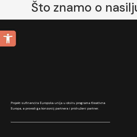
Što znamo o nasilj
Open toolbar
Projekt sufinancira Europska unija u okviru programa Kreativna
Europa, a provodi ga konzorcij partnera i pridruženi partner.