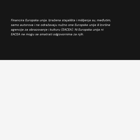
Financira Europska unija. Izražena stajališta i mišljenja su, međutim,
samo autorova i ne odražavaju nužno one Europske unije ili Izvršne
agencije za obrazovanje i kulturu (EACEA). Ni Europska unija ni
EACEA ne mogu se smatrati odgovornima za njih.