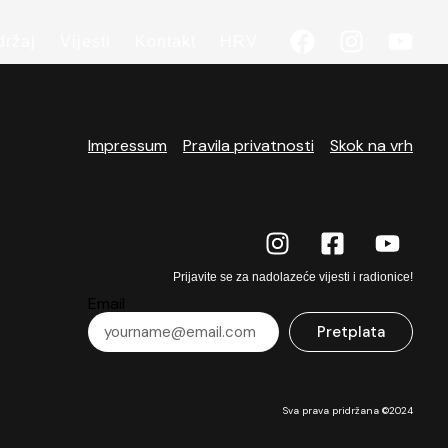
držaj
Vijesti
Kontakt
HRV
Impressum
Pravila privatnosti
Skok na vrh
Prijavite se za nadolazeće vijesti i radionice!
Email
Pretplata
Sva prava pridržana ©2024