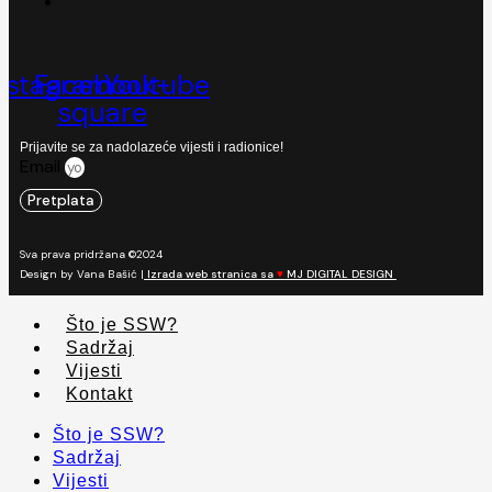
nstagram
Facebook-
Youtube
square
Prijavite se za nadolazeće vijesti i radionice!
Email
Pretplata
Sva prava pridržana ©2024
Design by Vana Bašić |
Izrada web stranica sa
♥
MJ DIGITAL DESIGN
Što je SSW?
Sadržaj
Vijesti
Kontakt
Što je SSW?
Sadržaj
Vijesti