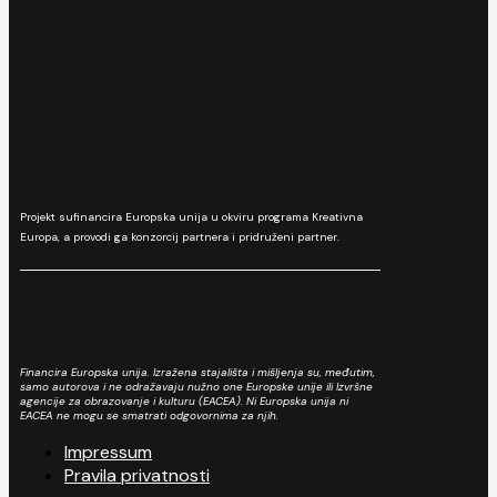
Projekt sufinancira Europska unija u okviru programa Kreativna
Europa, a provodi ga konzorcij partnera i pridruženi partner.
Financira Europska unija. Izražena stajališta i mišljenja su, međutim,
samo autorova i ne odražavaju nužno one Europske unije ili Izvršne
agencije za obrazovanje i kulturu (EACEA). Ni Europska unija ni
EACEA ne mogu se smatrati odgovornima za njih.
Impressum
Pravila privatnosti