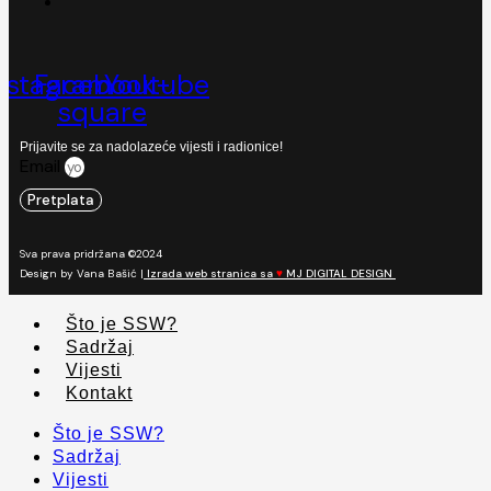
nstagram
Facebook-
Youtube
square
Prijavite se za nadolazeće vijesti i radionice!
Email
Pretplata
Sva prava pridržana ©2024
Design by Vana Bašić |
Izrada web stranica sa
♥
MJ DIGITAL DESIGN
Što je SSW?
Sadržaj
Vijesti
Kontakt
Što je SSW?
Sadržaj
Vijesti