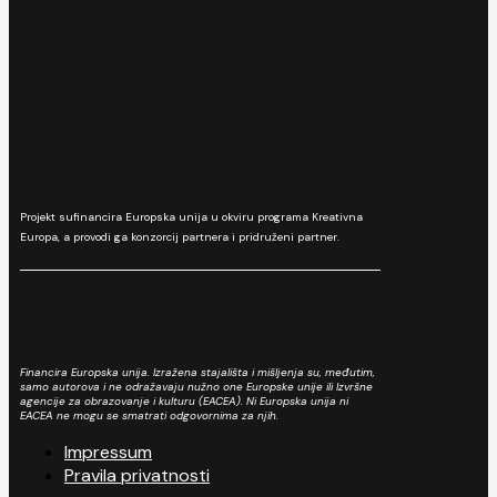
Projekt sufinancira Europska unija u okviru programa Kreativna
Europa, a provodi ga konzorcij partnera i pridruženi partner.
Financira Europska unija. Izražena stajališta i mišljenja su, međutim,
samo autorova i ne odražavaju nužno one Europske unije ili Izvršne
agencije za obrazovanje i kulturu (EACEA). Ni Europska unija ni
EACEA ne mogu se smatrati odgovornima za njih.
Impressum
Pravila privatnosti