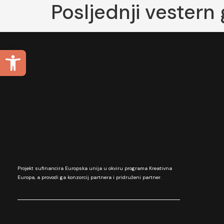
Posljednji vester
Open toolbar
Projekt sufinancira Europska unija u okviru programa Kreativna
Europa, a provodi ga konzorcij partnera i pridruženi partner.