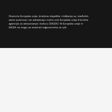
Financira Europska unija. Izražena stajališta i mišljenja su, međutim,
samo autorova i ne odražavaju nužno one Europske unije ili Izvršne
agencije za obrazovanje i kulturu (EACEA). Ni Europska unija ni
EACEA ne mogu se smatrati odgovornima za njih.