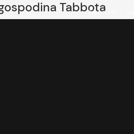
n gospodina Tabbota
Što je SSW?
Sa