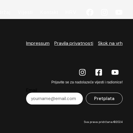
držaj
Vijesti
Kontakt
HRV
Impressum
Pravila privatnosti
Skok na vrh
Prijavite se za nadolazeće vijesti i radionice!
Email
Pretplata
Sva prava pridržana ©2024