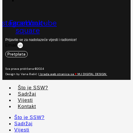
nstagram
Facebook-
Youtube
square
Prijavite se za nadolazeće vijesti i radionice!
Email
Pretplata
Sva prava pridržana ©2024
Design by Vana Bašić |
Izrada web stranica sa
♥
MJ DIGITAL DESIGN
Što je SSW?
Sadržaj
Vijesti
Kontakt
Što je SSW?
Sadržaj
Vijesti