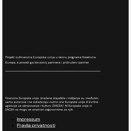
Projekt sufinancira Europska unija u okviru programa Kreativna
Europa, a provodi ga konzorcij partnera i pridruženi partner.
Financira Europska unija. Izražena stajališta i mišljenja su, međutim,
samo autorova i ne odražavaju nužno one Europske unije ili Izvršne
agencije za obrazovanje i kulturu (EACEA). Ni Europska unija ni
EACEA ne mogu se smatrati odgovornima za njih.
Impressum
Pravila privatnosti