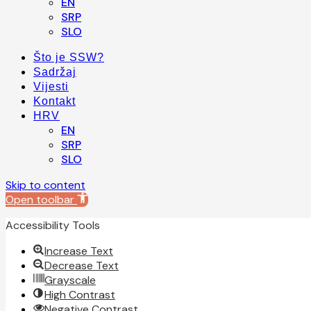
EN
SRP
SLO
Što je SSW?
Sadržaj
Vijesti
Kontakt
HRV
EN
SRP
SLO
Skip to content
Open toolbar
Accessibility Tools
Increase Text
Decrease Text
Grayscale
High Contrast
Negative Contrast