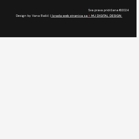
Sva prava pridržana ©2024
Design by Vana Bašić |
Izrada web stranica sa
♥
MJ DIGITAL DESIGN