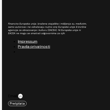
Financira Europska unija. Izražena stajališta i mišljenja su, međutim,
samo autorova i ne odražavaju nužno one Europske unije ili Izvršne
agencije za obrazovanje i kulturu (EACEA). Ni Europska unija ni
EACEA ne mogu se smatrati odgovornima za njih.
Impressum
Pravila privatnosti
Email
Pretplata