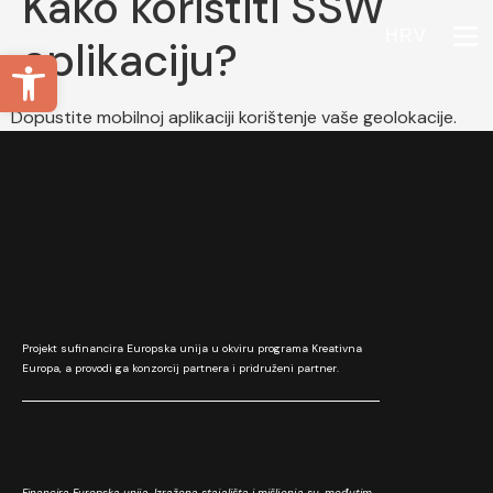
Kako koristiti SSW
HRV
aplikaciju?
Open toolbar
Dopustite mobilnoj aplikaciji korištenje vaše geolokacije.
Projekt sufinancira Europska unija u okviru programa Kreativna
Europa, a provodi ga konzorcij partnera i pridruženi partner.
Financira Europska unija. Izražena stajališta i mišljenja su, međutim,