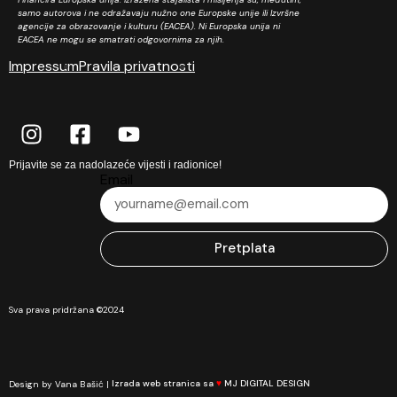
samo autorova i ne odražavaju nužno one Europske unije ili Izvršne
agencije za obrazovanje i kulturu (EACEA). Ni Europska unija ni
EACEA ne mogu se smatrati odgovornima za njih.
Impressum
Pravila privatnosti
Prijavite se za nadolazeće vijesti i radionice!
Email
Pretplata
Sva prava pridržana ©2024
Design by Vana Bašić |
Izrada web stranica sa
♥
MJ DIGITAL DESIGN